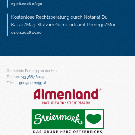
23.08.2026 08:30
Kostenlose Rechtsberatung durch Notariat Dr.
Kaiser/Mag. Stütz im Gemeindeamt Pernegg/Mur
01.09.2026 15:00
Gemeinde Pernegg an der Mur
Telefon:
+43 3867 8044
E-Mail:
gde@pernegg.at