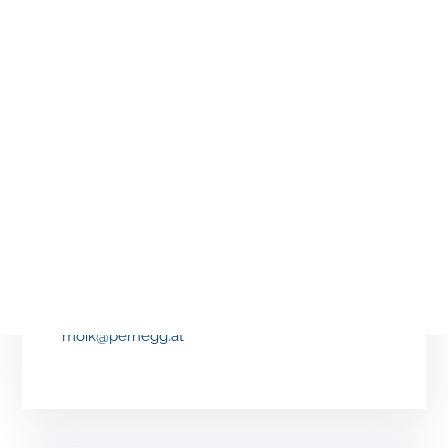
Elisabeth Moik
Bauamt und Standesamt
Tel. +43 3867 8044-21
moik@pernegg.at