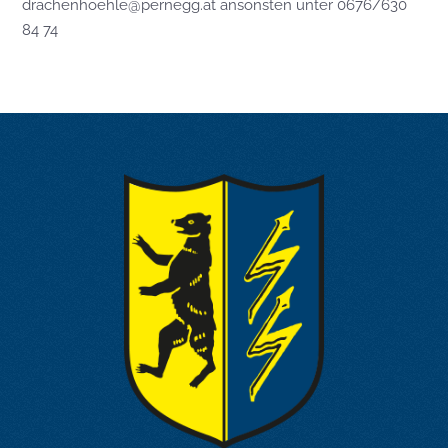
drachenhoehle@pernegg.at
ansonsten unter 0676/630
84 74