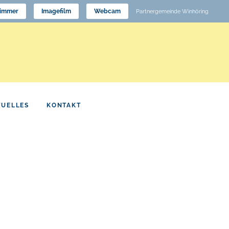
immer
Imagefilm
Webcam
Partnergemeinde Winhöring
TUELLES
KONTAKT