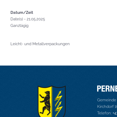
Datum/Zeit
Date(s) - 21.05.2025
Ganztägig
Leicht- und Metallverpackungen
Gemeinde 
Kirchdorf 
Telefon:
+4