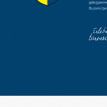
gde@perne
fb.com/pe