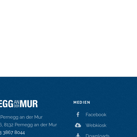
MEDIEN
Facebook
Pernegg an der Mur
16, 8132 Pernegg an der Mur
Webkiosk
3 3867 8044
Downloads