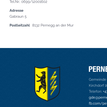
Tel.Nr.: 0699/12001602
Adresse
Gabraun 5
Postleitzahl
8132 Pernegg an der Mur
Gemeinde 
Kirchdorf 
Telefon:
+4
gde@perne
fb.com/pe