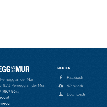
MEDIEN
Facebook
Pernegg an der Mur
16, 8132 Pernegg an der Mur
Webkiosk
3 3867 8044
Downloads
gg.at
rnegg