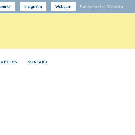
immer
Imagefilm
Webcam
Partnergemeinde Winhöring
TUELLES
KONTAKT