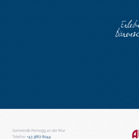
Gemeinde Pernegg an der Mur
Telefon:
+43 3867 8044