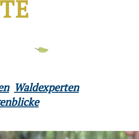
TE
en
Waldexperten
enblicke