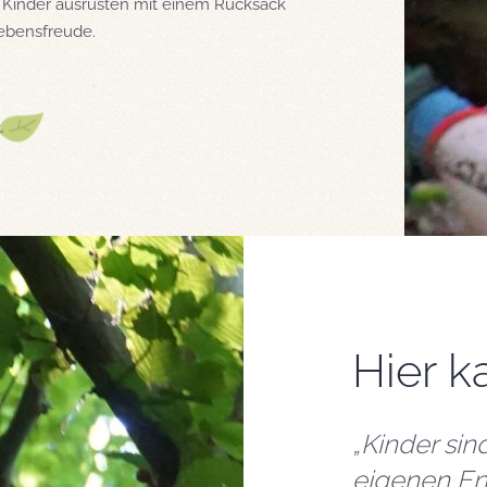
e Kinder ausrüsten mit einem Rucksack
Lebensfreude.
Hier k
„Kinder sin
eigenen En