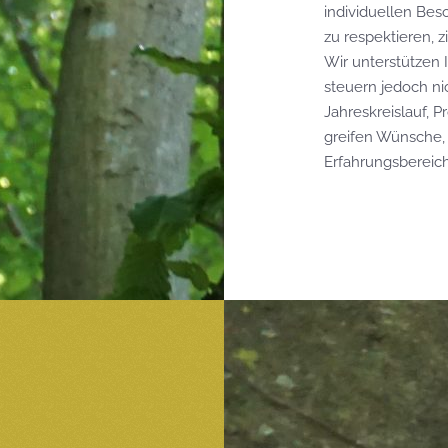
individuellen Bes
zu respektieren, z
Wir unterstützen 
steuern jedoch ni
Jahreskreislauf, P
greifen Wünsche,
Erfahrungsbereich