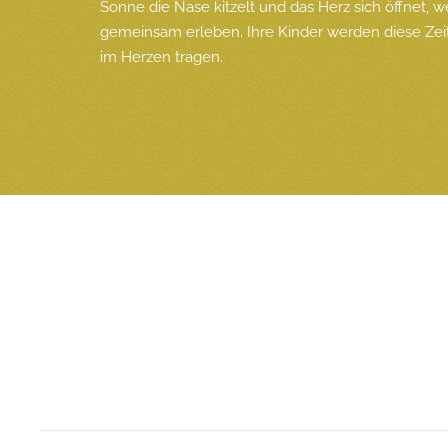
Sonne die Nase kitzelt und das Herz sich öffnet, wei
gemeinsam erleben. Ihre Kinder werden diese Zeit
im Herzen tragen.