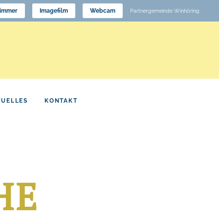
immer
Imagefilm
Webcam
Partnergemeinde Winhöring
TUELLES
KONTAKT
HE