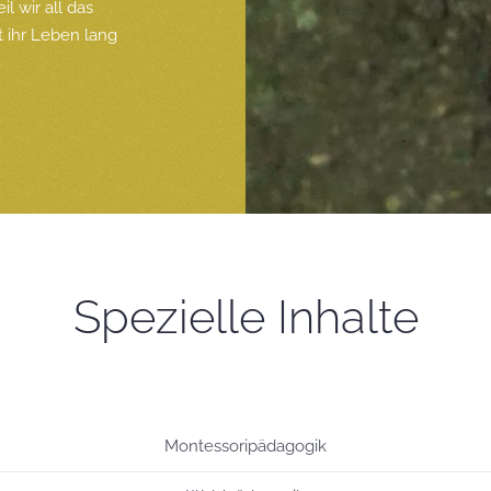
l wir all das
 ihr Leben lang
Spezielle Inhalte
Montessoripädagogik