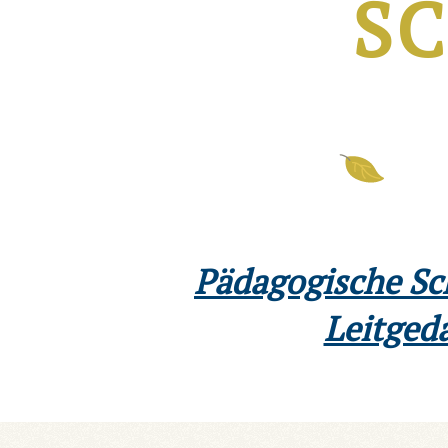
S
Pädagogische S
Leitged