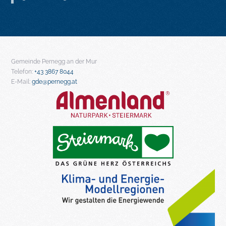
Gemeinde Pernegg an der Mur
Telefon:
+43 3867 8044
E-Mail:
gde@pernegg.at