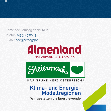
Gemeinde Pernegg an der Mur
Telefon:
+43 3867 8044
E-Mail:
gde@pernegg.at