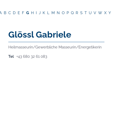
A
B
C
D
E
F
G
H
I
J
K
L
M
N
O
P
Q
R
S
T
U
V
W
X
Y
Glössl Gabriele
Heilmasseurin/Gewerbliche Masseurin/Energetikerin
Tel
+43 680 32 61 083