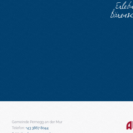
Gemeinde Pernegg an der Mur
Telefon:
+43 3867 8044