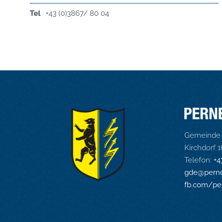
Tel
+43 (0)3867/ 80 04
Gemeinde 
Kirchdorf 
Telefon:
+4
gde@perne
fb.com/pe