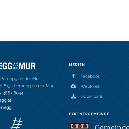
MEDIEN
Facebook
Pernegg an der Mur
16, 8132 Pernegg an der Mur
Webkiosk
3 3867 8044
Downloads
gg.at
rnegg
PARTNERGEMEINDE