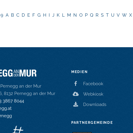
-9
A
B
C
D
E
F
G
H
I
J
K
L
M
N
O
P
Q
R
S
T
U
V
W
X
MEDIEN
Facebook
Pernegg an der Mur
16, 8132 Pernegg an der Mur
Webkiosk
3 3867 8044
Downloads
gg.at
rnegg
PARTNERGEMEINDE