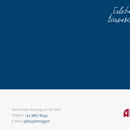
Gemeinde Pernegg an der Mur
Telefon:
+43 3867 8044
E-Mail:
gde@pernegg.at