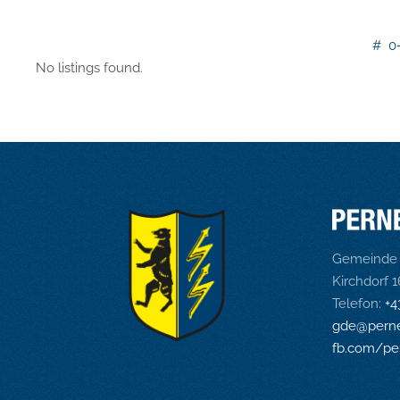
#
0
No listings found.
Gemeinde 
Kirchdorf 
Telefon:
+4
gde@perne
fb.com/pe