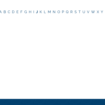
A
B
C
D
E
F
G
H
I
J
K
L
M
N
O
P
Q
R
S
T
U
V
W
X
Y