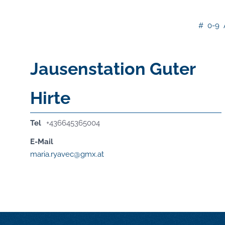
#
0-9
Jausenstation Guter
Hirte
Tel
+436645365004
E-Mail
maria.ryavec@gmx.at